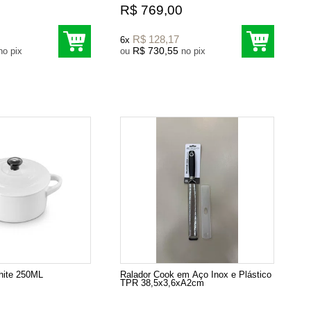
R$ 769,00
R$ 128,17
6x
R$ 730,55
no pix
ou
no pix
hite 250ML
Ralador Cook em Aço Inox e Plástico
TPR 38,5x3,6xA2cm