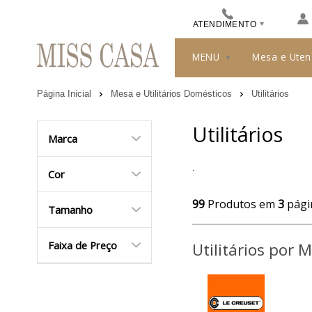
ATENDIMENTO
(48) 3413-8010
MENU
Mesa e Uten
489912244
Página Inicial
Mesa e Utilitários Domésticos
Utilitários
misscasa@misscasa.com.br
Utilitários
Marca
.
Cor
99
Produtos em
3
pági
Tamanho
Faixa de Preço
Utilitários por 