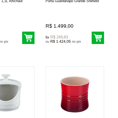
 1,1L Artichaut
Porta Guardanapo Grande Shefield
R$ 1.499,00
R$ 249,83
6x
R$ 1.424,05
no pix
ou
no pix