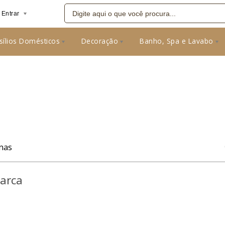
Entrar
sílios Domésticos
Decoração
Banho, Spa e Lavabo
08
nas
Marca