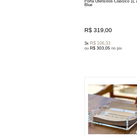
Porta Utensílios Clássico 1L
Blue
R$ 319,00
R$ 106,33
3x
R$ 303,05
ou
no pix