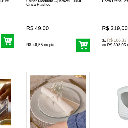
 Azure
Colher Medidora Ajustável 130ML
Porta Utensilios
Cinza Plástico
R$ 49,00
R$ 319,00
R$ 106,33
3x
R$ 46,55
no pix
R$ 303,05
ou