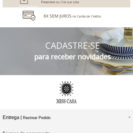
Presenteie ou Crie sua Lista
6X SEM JUROS
no Cartão de Crédito
5% DESCONTO
no Boleto Bancário e PIX
CADASTRE-SE
FRETE GRÁTIS
Consulte o Regulamento
para receber novidades
Entrega |
Rastrear Pedido