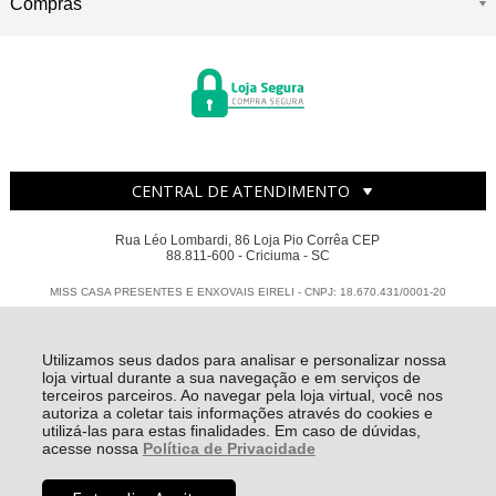
Compras
CENTRAL DE ATENDIMENTO
Rua Léo Lombardi, 86 Loja Pio Corrêa CEP
88.811-600 - Criciuma - SC
MISS CASA PRESENTES E ENXOVAIS EIRELI - CNPJ: 18.670.431/0001-20
Todos os direitos reservados
-
Miss Casa
-
2026
Utilizamos seus dados para analisar e personalizar nossa
loja virtual durante a sua navegação e em serviços de
terceiros parceiros. Ao navegar pela loja virtual, você nos
autoriza a coletar tais informações através do cookies e
utilizá-las para estas finalidades. Em caso de dúvidas,
acesse nossa
Política de Privacidade