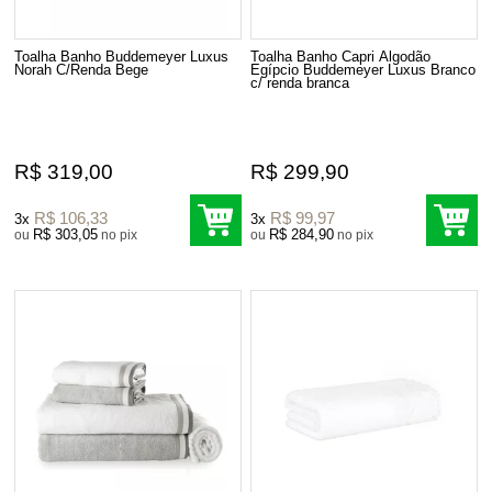
Toalha Banho Buddemeyer Luxus
Toalha Banho Capri Algodão
Norah C/Renda Bege
Egípcio Buddemeyer Luxus Branco
c/ renda branca
R$ 319,00
R$ 299,90
R$ 106,33
R$ 99,97
3x
3x
R$ 303,05
R$ 284,90
ou
no pix
ou
no pix