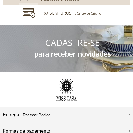
6X SEM JUROS
no Cartão de Crédito
5% DESCONTO
no Boleto Bancário e PIX
CADASTRE-SE
FRETE GRÁTIS
Consulte o Regulamento
para receber novidades
Entrega |
Rastrear Pedido
Formas de pagamento