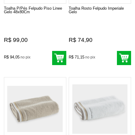
Toalha P/Pés Felpudo Piso Linee
Toalha Rosto Felpudo Imperiale
Gelo 48x80Cm
Gelo
R$ 99,00
R$ 74,90
R$ 94,05
R$ 71,15
no pix
no pix