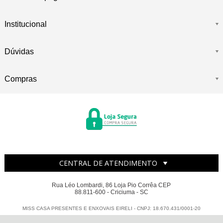
Institucional
Dúvidas
Compras
CENTRAL DE ATENDIMENTO
Rua Léo Lombardi, 86 Loja Pio Corrêa CEP
88.811-600 - Criciuma - SC
MISS CASA PRESENTES E ENXOVAIS EIRELI - CNPJ: 18.670.431/0001-20
Todos os direitos reservados
-
Miss Casa
-
2026