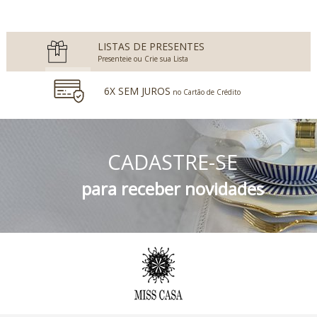
2
Produtos
LISTAS DE PRESENTES
Presenteie ou Crie sua Lista
6X SEM JUROS
no Cartão de Crédito
5% DESCONTO
no Boleto Bancário e PIX
CADASTRE-SE
FRETE GRÁTIS
Consulte o Regulamento
para receber novidades