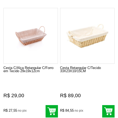
Cesta C/Alça Retangular C/Forro
Cesta Retangular C/Tecido
em Tecido 29x19x12cm
33X23X10/15CM
R$ 29,00
R$ 89,00
R$ 27,55
R$ 84,55
no pix
no pix