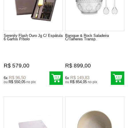
Serenity Flash Ouro Jg C/ Espátula
Baroque & Rock Saladeira
6 Garfos P/bolo
C/Talheres Transp.
R$ 579,00
R$ 899,00
R$ 96,50
R$ 149,83
6x
6x
R$ 550,05
R$ 854,05
ou
no pix
ou
no pix