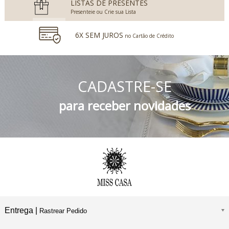
LISTAS DE PRESENTES
Presenteie ou Crie sua Lista
6X SEM JUROS
no Cartão de Crédito
5% DESCONTO
no Boleto Bancário e PIX
CADASTRE-SE
FRETE GRÁTIS
Consulte o Regulamento
para receber novidades
Entrega |
Rastrear Pedido