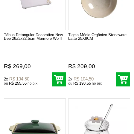
Tábua Retangular Decorativa New
Tigela Média Orgânico Stoneware
Bee 28x3x22,5cm Mármore Wolff
Latte 25X8CM
R$ 269,00
R$ 209,00
R$ 134,50
R$ 104,50
2x
2x
R$ 255,55
R$ 198,55
ou
no pix
ou
no pix