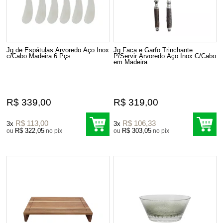
Jg de Espátulas Arvoredo Aço Inox
Jg Faca e Garfo Trinchante
c/Cabo Madeira 6 Pçs
P/Servir Arvoredo Aço Inox C/Cabo
em Madeira
R$ 339,00
R$ 319,00
R$ 113,00
R$ 106,33
3x
3x
R$ 322,05
R$ 303,05
ou
no pix
ou
no pix