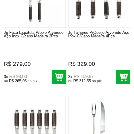
Jg Faca Espátula P/bolo Arvoredo
Jg Talheres P/Queijo Arvoredo Aço
Aço Inox C/cabo Madeira 2Pçs
Inox C/Cabo Madeira 4Pçs
R$ 279,00
R$ 329,00
R$ 93,00
R$ 109,67
3x
3x
R$ 265,05
R$ 312,55
ou
no pix
ou
no pix