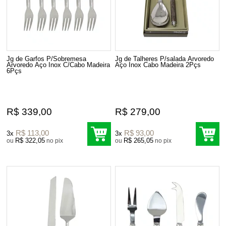
Jg de Garfos P/Sobremesa
Jg de Talheres P/salada Arvoredo
Arvoredo Aço Inox C/Cabo Madeira
Aço Inox Cabo Madeira 2Pçs
6Pçs
R$ 339,00
R$ 279,00
R$ 113,00
R$ 93,00
3x
3x
R$ 322,05
R$ 265,05
ou
no pix
ou
no pix