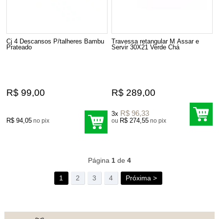
Cj 4 Descansos P/talheres Bambu
Travessa retangular M Assar e
Prateado
Servir 30X21 Verde Chá
R$ 99,00
R$ 289,00
R$ 96,33
3x
R$ 94,05
R$ 274,55
no pix
ou
no pix
157
Produtos
Página
1
de
4
1
2
3
4
Próxima >