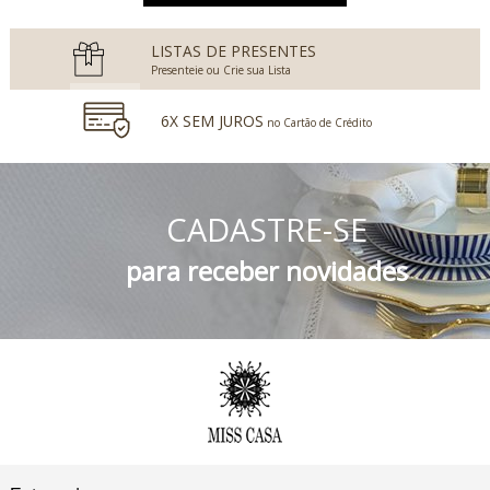
LISTAS DE PRESENTES
Presenteie ou Crie sua Lista
6X SEM JUROS
no Cartão de Crédito
5% DESCONTO
no Boleto Bancário e PIX
CADASTRE-SE
FRETE GRÁTIS
Consulte o Regulamento
para receber novidades