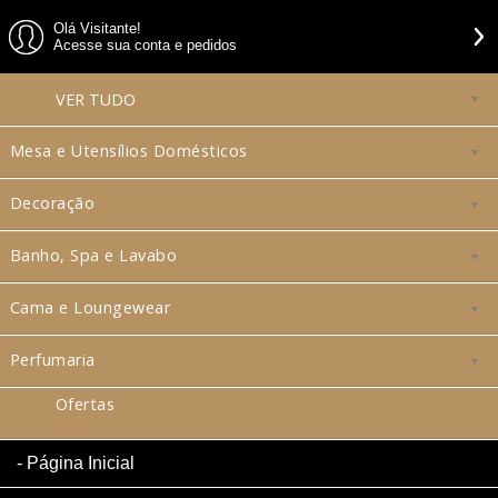
Olá Visitante!
Acesse sua conta e pedidos
VER
TUDO
Mesa e Utensílios Domésticos
Decoração
Banho, Spa e Lavabo
Cama e Loungewear
Perfumaria
Ofertas
Página Inicial