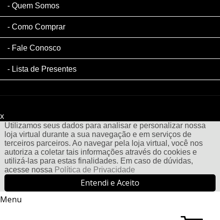
Quem Somos
Como Comprar
Fale Conosco
Lista de Presentes
x
Filtre sua Pesquisa:
Utilizamos seus dados para analisar e personalizar nossa
loja virtual durante a sua navegação e em serviços de
terceiros parceiros. Ao navegar pela loja virtual, você nos
autoriza a coletar tais informações através do cookies e
utilizá-las para estas finalidades. Em caso de dúvidas,
acesse nossa
Política de Privacidade
Entendi e Aceito
Menu