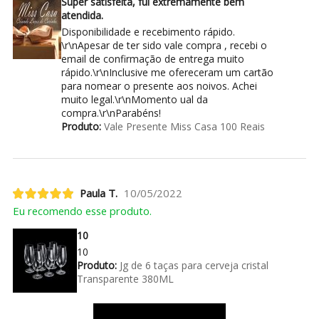
Super satisfeita, fui extremamente bem
atendida.
Disponibilidade e recebimento rápido.
\r\nApesar de ter sido vale compra , recebi o
email de confirmação de entrega muito
rápido.\r\nInclusive me ofereceram um cartão
para nomear o presente aos noivos. Achei
muito legal.\r\nMomento ual da
compra.\r\nParabéns!
Produto:
Vale Presente Miss Casa 100 Reais
Paula T.
10/05/2022
Eu recomendo esse produto.
10
10
Produto:
Jg de 6 taças para cerveja cristal
Transparente 380ML
Ver mais avaliações