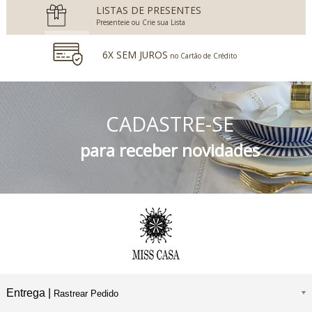
LISTAS DE PRESENTES
Presenteie ou Crie sua Lista
6X SEM JUROS
no Cartão de Crédito
5% DESCONTO
no Boleto Bancário e PIX
CADASTRE-SE
FRETE GRÁTIS
Consulte o Regulamento
para receber novidades
Entrega |
Rastrear Pedido