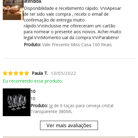
atendida.
Disponibilidade e recebimento rápido. \r\nApesar
de ter sido vale compra , recebi o email de
confirmação de entrega muito
rápido.\r\nInclusive me ofereceram um cartão
para nomear o presente aos noivos. Achei muito
legal.\r\nMomento ual da compra.\r\nParabéns!
Produto:
Vale Presente Miss Casa 100 Reais
Paula T.
10/05/2022
Eu recomendo esse produto.
10
10
Produto:
Jg de 6 taças para cerveja cristal
Transparente 380ML
Ver mais avaliações