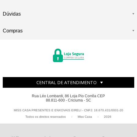
Dúvidas
Compras
CENTRAL DE ATENDIMENTO
Rua Léo Lombardi, 86 Loja Pio Corrêa CEP
88.811-600 - Criciuma - SC
MISS CASA PRESENTES E ENXOVAIS EIRELI - CNPJ: 18.670.431/0001-20
Todos os direitos reservados
-
Miss Casa
-
2026