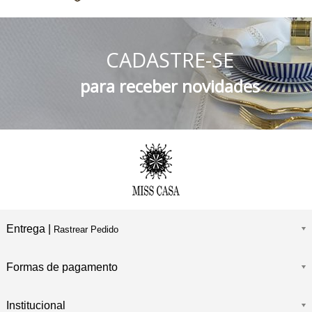
5% DESCONTO
no Boleto Bancário e PIX
CADASTRE-SE
FRETE GRÁTIS
Consulte o Regulamento
para receber novidades
Entrega |
Rastrear Pedido
Formas de pagamento
Institucional