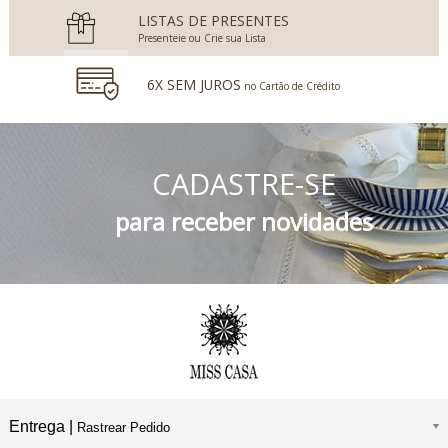
LISTAS DE PRESENTES
Presenteie ou Crie sua Lista
6X SEM JUROS
no Cartão de Crédito
5% DESCONTO
no Boleto Bancário e PIX
CADASTRE-SE
FRETE GRÁTIS
Consulte o Regulamento
para receber novidades
Entrega |
Rastrear Pedido