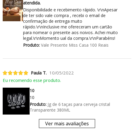
atendida.
Disponibilidade e recebimento rápido. \r\nApesar
de ter sido vale compra , recebi o email de
confirmação de entrega muito
rápido.\r\nInclusive me ofereceram um cartão
para nomear o presente aos noivos. Achei muito
legal.\r\nMomento ual da compra.\r\nParabéns!
Produto:
Vale Presente Miss Casa 100 Reais
Paula T.
10/05/2022
Eu recomendo esse produto.
10
10
Produto:
Jg de 6 taças para cerveja cristal
Transparente 380ML
Ver mais avaliações