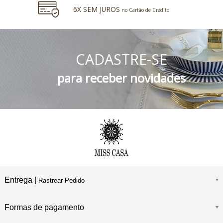
6X SEM JUROS
no Cartão de Crédito
5% DESCONTO
no Boleto Bancário e PIX
CADASTRE-SE
FRETE GRÁTIS
Consulte o Regulamento
para receber novidades
Entrega |
Rastrear Pedido
Formas de pagamento