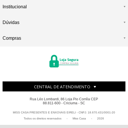
Institucional
Dúvidas
Compras
CENTRAL DE ATENDIMENTO
Rua Léo Lombardi, 86 Loja Pio Corrêa CEP
88.811-600 - Criciuma - SC
MISS CASA PRESENTES E ENXOVAIS EIRELI - CNPJ: 18.670.431/0001-20
Todos os direitos reservados
-
Miss Casa
-
2026