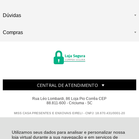
Dúvidas
Compras
CENTRAL DE ATENDIMENTO
Rua Léo Lombardi, 86 Loja Pio Corrêa CEP
88.811-600 - Criciuma - SC
MISS CASA PRESENTES E ENXOVAIS EIRELI - CNPJ: 18.670.431/0001-20
Todos os direitos reservados
-
Miss Casa
-
2026
Utilizamos seus dados para analisar e personalizar nossa
loja virtual durante a sua navegação e em serviços de