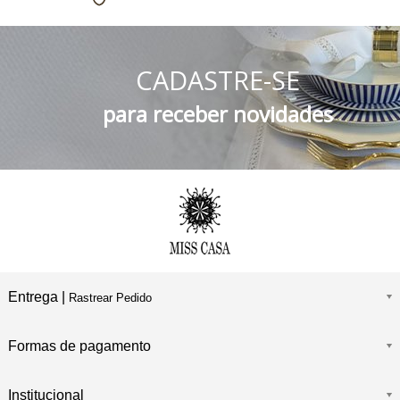
5% DESCONTO
no Boleto Bancário e PIX
CADASTRE-SE
FRETE GRÁTIS
Consulte o Regulamento
para receber novidades
Entrega |
Rastrear Pedido
Formas de pagamento
Institucional