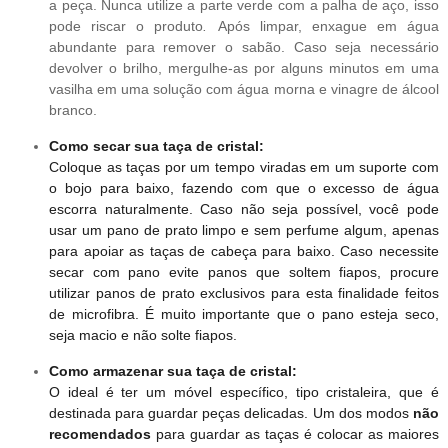
a peça. Nunca utilize a parte verde com a palha de aço, isso
pode riscar o produto
.
Após limpar, enxague em água
abundante para remover o sabão. Caso seja necessário
devolver o brilho, mergulhe-as por alguns minutos em uma
vasilha em uma solução com água morna e vinagre de álcool
branco.
Como secar sua taça de cristal:
Coloque as taças por um tempo viradas em um suporte com
o bojo para baixo, fazendo com que o excesso de água
escorra naturalmente. Caso não seja possível, você pode
usar um pano de prato limpo e sem perfume algum, apenas
para apoiar as taças de cabeça para baixo. Caso necessite
secar com pano evite panos que soltem fiapos, procure
utilizar panos de prato exclusivos para esta finalidade feitos
de microfibra. É muito importante que o pano esteja seco,
seja macio e não solte fiapos.
Como armazenar sua taça de cristal:
O ideal é ter um móvel específico, tipo cristaleira, que é
destinada para guardar peças delicadas. Um dos modos
não
recomendados
para guardar as taças é colocar as maiores