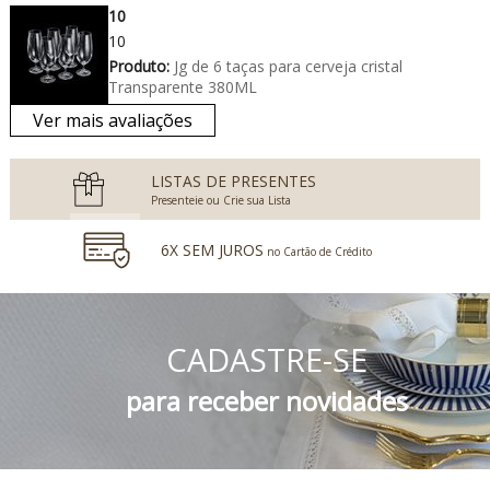
10
10
Produto:
Jg de 6 taças para cerveja cristal
Transparente 380ML
Ver mais avaliações
LISTAS DE PRESENTES
Presenteie ou Crie sua Lista
6X SEM JUROS
no Cartão de Crédito
5% DESCONTO
no Boleto Bancário e PIX
CADASTRE-SE
FRETE GRÁTIS
Consulte o Regulamento
para receber novidades