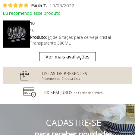
Paula T.
10/05/2022
Eu recomendo esse produto.
10
10
Produto:
Jg de 6 taças para cerveja cristal
Transparente 380ML
Ver mais avaliações
LISTAS DE PRESENTES
Presenteie ou Crie sua Lista
6X SEM JUROS
no Cartão de Crédito
5% DESCONTO
no Boleto Bancário e PIX
CADASTRE-SE
FRETE GRÁTIS
Consulte o Regulamento
para receber novidades