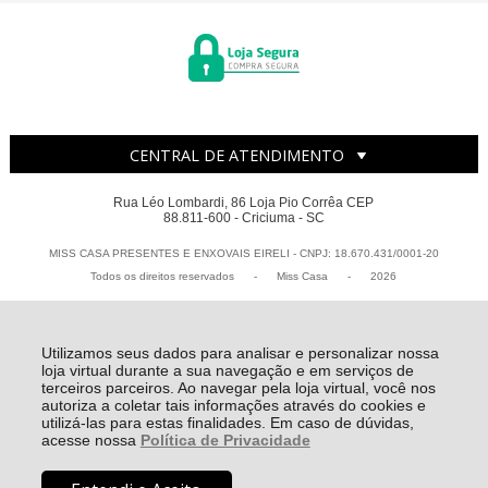
CENTRAL DE ATENDIMENTO
Rua Léo Lombardi, 86 Loja Pio Corrêa CEP
88.811-600 - Criciuma - SC
MISS CASA PRESENTES E ENXOVAIS EIRELI - CNPJ: 18.670.431/0001-20
Todos os direitos reservados
-
Miss Casa
-
2026
Utilizamos seus dados para analisar e personalizar nossa
loja virtual durante a sua navegação e em serviços de
terceiros parceiros. Ao navegar pela loja virtual, você nos
autoriza a coletar tais informações através do cookies e
utilizá-las para estas finalidades. Em caso de dúvidas,
acesse nossa
Política de Privacidade