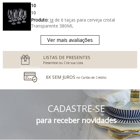
10
10
Produto:
Jg de 6 taças para cerveja cristal
Transparente 380ML
Ver mais avaliações
LISTAS DE PRESENTES
Presenteie ou Crie sua Lista
6X SEM JUROS
no Cartão de Crédito
5% DESCONTO
no Boleto Bancário e PIX
CADASTRE-SE
FRETE GRÁTIS
Consulte o Regulamento
para receber novidades