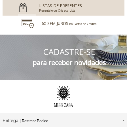
LISTAS DE PRESENTES
Presenteie ou Crie sua Lista
6X SEM JUROS
no Cartão de Crédito
5% DESCONTO
no Boleto Bancário e PIX
CADASTRE-SE
FRETE GRÁTIS
Consulte o Regulamento
para receber novidades
Entrega |
Rastrear Pedido