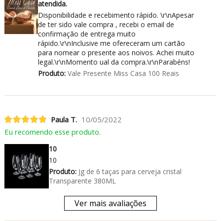
atendida.
Disponibilidade e recebimento rápido. \r\nApesar
de ter sido vale compra , recebi o email de
confirmação de entrega muito
rápido.\r\nInclusive me ofereceram um cartão
para nomear o presente aos noivos. Achei muito
legal.\r\nMomento ual da compra.\r\nParabéns!
Produto:
Vale Presente Miss Casa 100 Reais
Paula T.
10/05/2022
Eu recomendo esse produto.
10
10
Produto:
Jg de 6 taças para cerveja cristal
Transparente 380ML
Ver mais avaliações