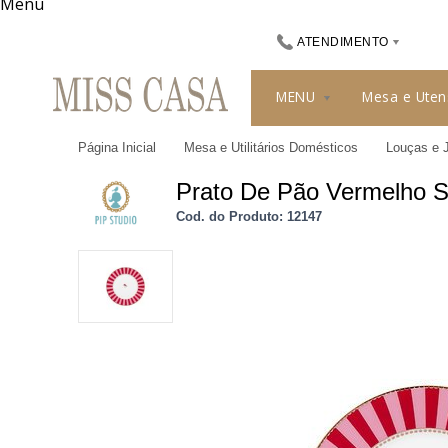
Menu
ATENDIMENTO
(48) 3413-8010
MENU
Mesa e Uten
489912244
Página Inicial
Mesa e Utilitários Domésticos
Louças e 
misscasa@misscasa.com.br
Prato De Pão Vermelho St
Cod. do Produto: 12147