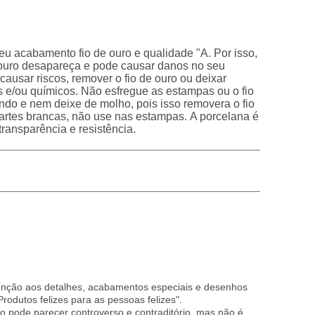
u acabamento fio de ouro e qualidade "A. Por isso,
e ouro desapareça e pode causar danos no seu
causar riscos, remover o fio de ouro ou deixar
 e/ou químicos. Não esfregue as estampas ou o fio
ndo e nem deixe de molho, pois isso removera o fio
rtes brancas, não use nas estampas. A porcelana é
transparência e resistência.
atenção aos detalhes, acabamentos especiais e desenhos
odutos felizes para as pessoas felizes".
o pode parecer controverso e contraditório, mas não é.