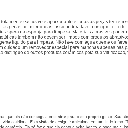
otalmente exclusivo e apaixonante e todas as peças tem em se
ze as peças no microondas - isso poderá fazer com que o fio d
arte áspera da esponja para limpeza. Materiais abrasivos podem 
etálicas também não devem ser limpos com produtos abrasivos
ente líquido para limpeza. Não lave com água quente ou ferve
om cuidado um removedor especial para manchas apenas nas pa
 distingue de outros produtos cerâmicos pela sua vitrificação, 
oisas que ela não conseguia encontrar para o seu próprio gosto. Sua 
da cotidiana. Esta visão de design é articulada em um lindo lema: "Pr
 comércio. Ela só faz o que ela gosta e acha bonito, e nada mais. Ist