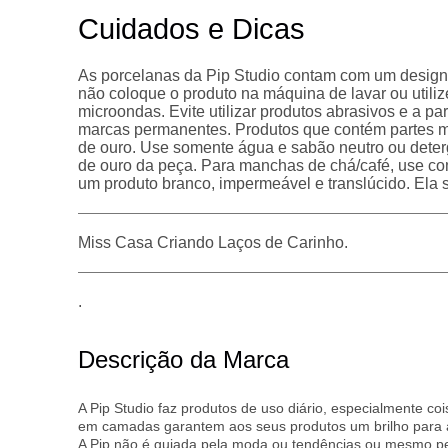
Cuidados e Dicas
As porcelanas da Pip Studio contam com um design t
não coloque o produto na máquina de lavar ou utili
microondas. Evite utilizar produtos abrasivos e a p
marcas permanentes.​ Produtos que contém partes m
de ouro. Use somente água e sabão neutro ou deterg
de ouro da peça. Para manchas de chá/café, use c
um produto branco, impermeável e translúcido. Ela se
Miss Casa Criando Laços de Carinho.
.
Descrição da Marca
A Pip Studio faz produtos de uso diário, especialmente c
em camadas garantem aos seus produtos um brilho para a vi
A Pip não é guiada pela moda ou tendências ou mesmo pelo