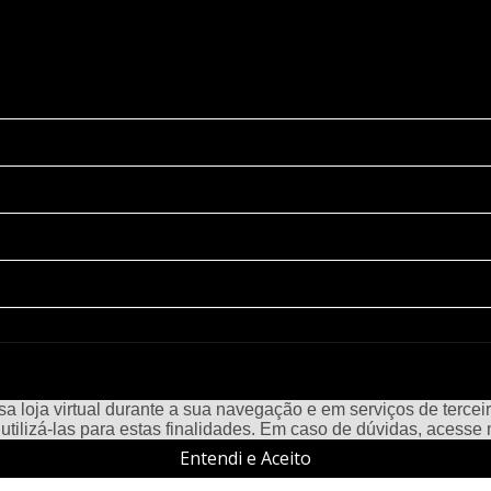
a loja virtual durante a sua navegação e em serviços de terceiro
e utilizá-las para estas finalidades. Em caso de dúvidas, acess
Entendi e Aceito