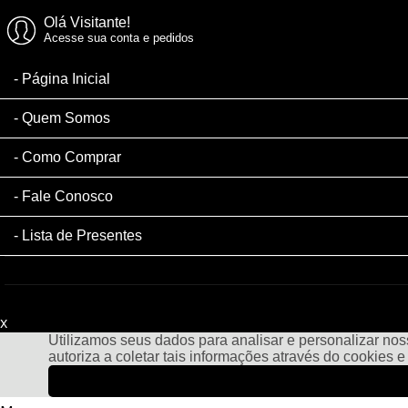
Olá Visitante!
Acesse sua conta e pedidos
Página Inicial
Quem Somos
Como Comprar
Fale Conosco
Lista de Presentes
x
Filtre sua Pesquisa:
Utilizamos seus dados para analisar e personalizar noss
autoriza a coletar tais informações através do cookies 