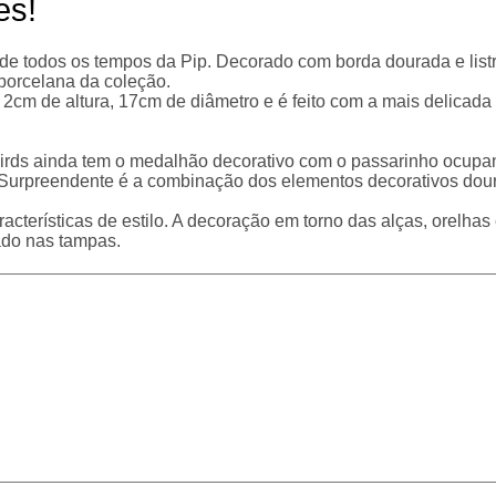
es!
 de todos os tempos da Pip. Decorado com borda dourada e listr
porcelana da coleção.
cm de altura, 17cm de diâmetro e é feito com a mais delicada
irds ainda tem o medalhão decorativo com o passarinho ocupan
. Surpreendente é a combinação dos elementos decorativos dou
terísticas de estilo. A decoração em torno das alças, orelhas 
ado nas tampas.