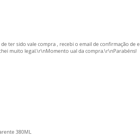
 de ter sido vale compra , recebi o email de confirmação de
chei muito legal.\r\nMomento ual da compra.\r\nParabéns!
sparente 380ML