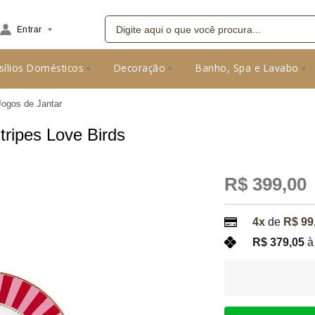
Entrar
sílios Domésticos
Decoração
Banho, Spa e Lavabo
08
Jogos de Jantar
ripes Love Birds
R$ 399,00
4x
de
R$ 99
R$ 379,05
à