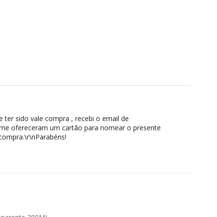
 ter sido vale compra , recebi o email de
ve me ofereceram um cartão para nomear o presente
 compra.\r\nParabéns!