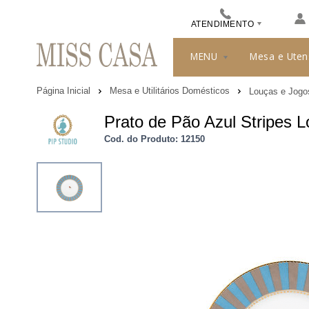
ATENDIMENTO
(48) 3413-8010
MENU
Mesa e Uten
489912244
Página Inicial
Mesa e Utilitários Domésticos
Louças e Jogo
misscasa@misscasa.com.br
Prato de Pão Azul Stripes L
Cod. do Produto: 12150