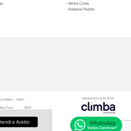
ga
Minha Conta
Rastrear Pedido
 EIRELI - CNPJ:
iss Casa
-
2026
tendi e Aceito