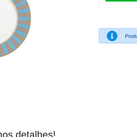
Produ
os detalhes!