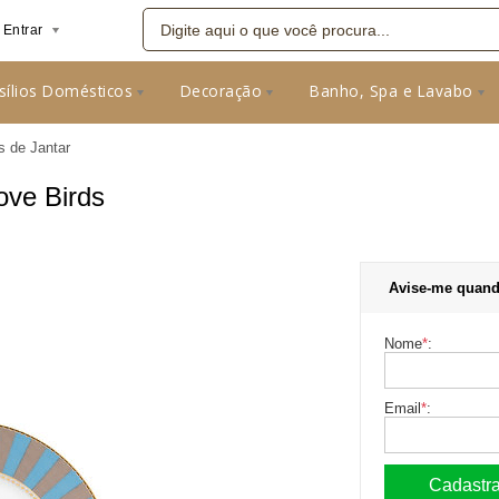
Entrar
sílios Domésticos
Decoração
Banho, Spa e Lavabo
08
s de Jantar
ove Birds
Avise-me quand
Nome
*
:
Email
*
: