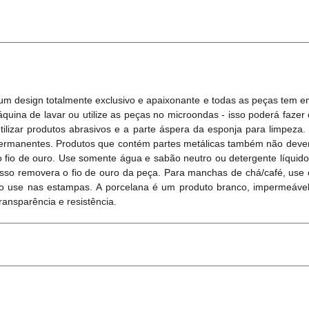
um design totalmente exclusivo e apaixonante e todas as peças tem e
áquina de lavar ou utilize as peças no microondas - isso poderá faze
ilizar produtos abrasivos e a parte áspera da esponja para limpeza.
permanentes.​ Produtos que contém partes metálicas também não deve
 fio de ouro. Use somente água e sabão neutro ou detergente líquid
isso removera o fio de ouro da peça. Para manchas de chá/café, us
 use nas estampas. A porcelana é um produto branco, impermeável e 
transparência e resistência.