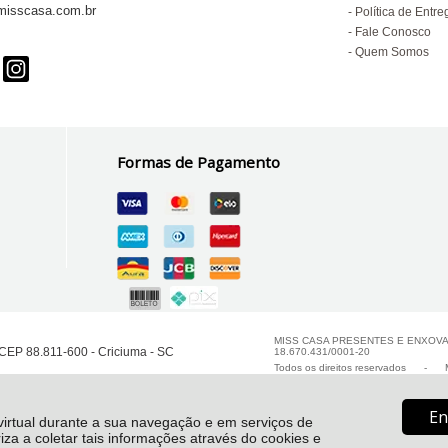
isscasa.com.br
Política de Entre
Fale Conosco
Quem Somos
Formas de Pagamento
MISS CASA PRESENTES E ENXOVAIS
CEP 88.811-600 - Criciuma - SC
18.670.431/0001-20
Todos os direitos reservados
-
M
En
 virtual durante a sua navegação e em serviços de
riza a coletar tais informações através do cookies e