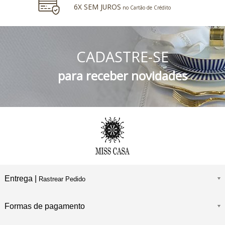
6X SEM JUROS
no Cartão de Crédito
5% DESCONTO
no Boleto Bancário e PIX
CADASTRE-SE
FRETE GRÁTIS
Consulte o Regulamento
para receber novidades
Entrega |
Rastrear Pedido
Formas de pagamento