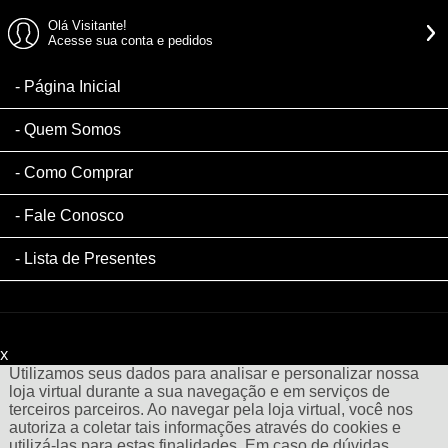
Olá Visitante!
Acesse sua conta e pedidos
Página Inicial
Quem Somos
Como Comprar
Fale Conosco
Lista de Presentes
x
Filtre sua Pesquisa:
Utilizamos seus dados para analisar e personalizar nossa
loja virtual durante a sua navegação e em serviços de
terceiros parceiros. Ao navegar pela loja virtual, você nos
autoriza a coletar tais informações através do cookies e
utilizá-las para estas finalidades. Em caso de dúvidas,