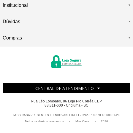
Institucional
Dúvidas
Compras
CENTRAL DE ATENDIMENTO
Rua Léo Lombardi, 86 Loja Pio Corrêa CEP
88.811-600 - Criciuma - SC
MISS CASA PRESENTES E ENXOVAIS EIRELI - CNPJ: 18.670.431/0001-20
Todos os direitos reservados
-
Miss Casa
-
2026