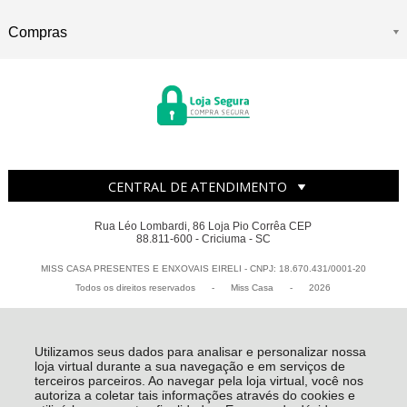
Compras
CENTRAL DE ATENDIMENTO
Rua Léo Lombardi, 86 Loja Pio Corrêa CEP
88.811-600 - Criciuma - SC
MISS CASA PRESENTES E ENXOVAIS EIRELI - CNPJ: 18.670.431/0001-20
Todos os direitos reservados
-
Miss Casa
-
2026
Utilizamos seus dados para analisar e personalizar nossa
loja virtual durante a sua navegação e em serviços de
terceiros parceiros. Ao navegar pela loja virtual, você nos
autoriza a coletar tais informações através do cookies e