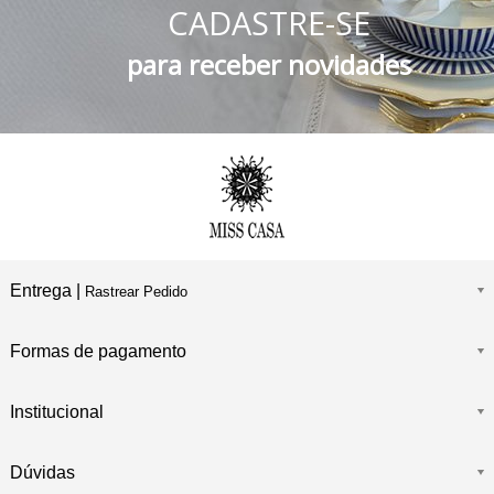
CADASTRE-SE
FRETE GRÁTIS
Consulte o Regulamento
para receber novidades
Entrega |
Rastrear Pedido
Formas de pagamento
Institucional
Dúvidas