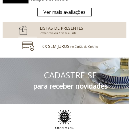
Ver mais avaliações
LISTAS DE PRESENTES
Presenteie ou Crie sua Lista
6X SEM JUROS
no Cartão de Crédito
5% DESCONTO
no Boleto Bancário e PIX
CADASTRE-SE
FRETE GRÁTIS
Consulte o Regulamento
para receber novidades