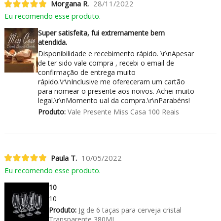
Morgana R.
28/11/2022
Eu recomendo esse produto.
Super satisfeita, fui extremamente bem
atendida.
Disponibilidade e recebimento rápido. \r\nApesar
de ter sido vale compra , recebi o email de
confirmação de entrega muito
rápido.\r\nInclusive me ofereceram um cartão
para nomear o presente aos noivos. Achei muito
legal.\r\nMomento ual da compra.\r\nParabéns!
Produto:
Vale Presente Miss Casa 100 Reais
Paula T.
10/05/2022
Eu recomendo esse produto.
10
10
Produto:
Jg de 6 taças para cerveja cristal
Transparente 380ML