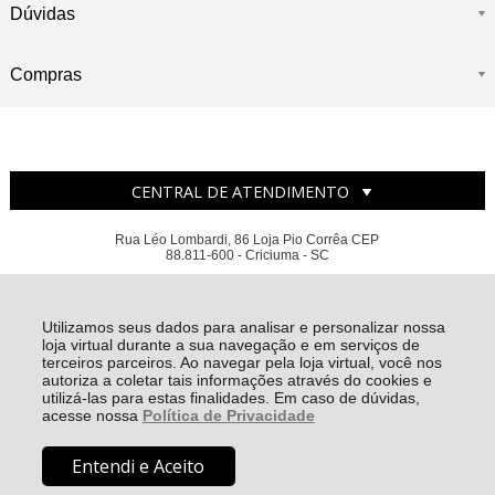
Dúvidas
Compras
CENTRAL DE ATENDIMENTO
Rua Léo Lombardi, 86 Loja Pio Corrêa CEP
88.811-600 - Criciuma - SC
MISS CASA PRESENTES E ENXOVAIS EIRELI - CNPJ: 18.670.431/0001-20
Todos os direitos reservados
-
Miss Casa
-
2026
Utilizamos seus dados para analisar e personalizar nossa
loja virtual durante a sua navegação e em serviços de
terceiros parceiros. Ao navegar pela loja virtual, você nos
autoriza a coletar tais informações através do cookies e
utilizá-las para estas finalidades. Em caso de dúvidas,
acesse nossa
Política de Privacidade
Entendi e Aceito