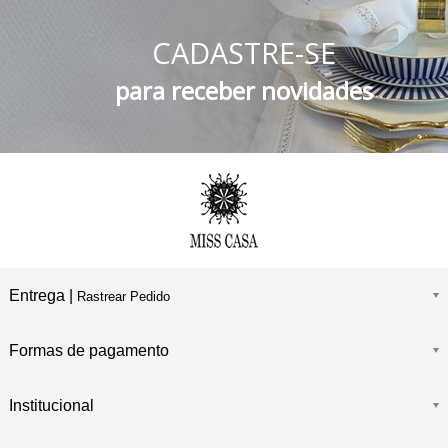
5% DESCONTO
no Boleto Bancário e PIX
CADASTRE-SE
FRETE GRÁTIS
Consulte o Regulamento
para receber novidades
Entrega |
Rastrear Pedido
Formas de pagamento
Institucional