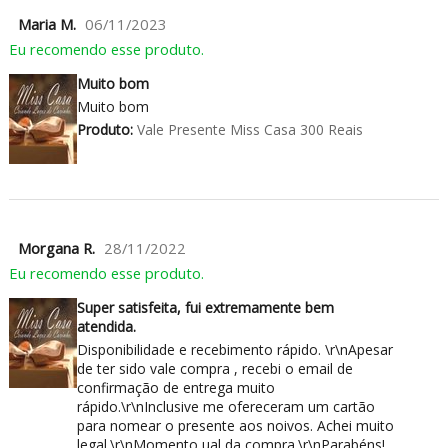
Maria M.
06/11/2023
Eu recomendo esse produto.
Muito bom
Muito bom
Produto:
Vale Presente Miss Casa 300 Reais
Morgana R.
28/11/2022
Eu recomendo esse produto.
Super satisfeita, fui extremamente bem
atendida.
Disponibilidade e recebimento rápido. \r\nApesar
de ter sido vale compra , recebi o email de
confirmação de entrega muito
rápido.\r\nInclusive me ofereceram um cartão
para nomear o presente aos noivos. Achei muito
legal.\r\nMomento ual da compra.\r\nParabéns!