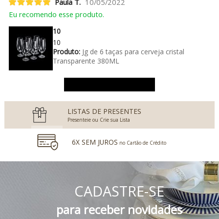
Paula T.
10/05/2022
Eu recomendo esse produto.
10
10
Produto:
Jg de 6 taças para cerveja cristal
Transparente 380ML
Ver mais avaliações
LISTAS DE PRESENTES
Presenteie ou Crie sua Lista
6X SEM JUROS
no Cartão de Crédito
5% DESCONTO
no Boleto Bancário e PIX
CADASTRE-SE
FRETE GRÁTIS
Consulte o Regulamento
para receber novidades