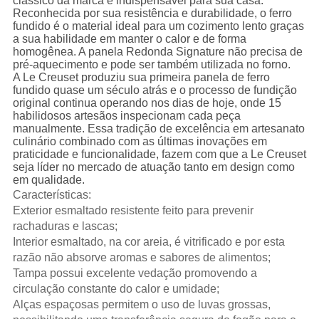
clássico da marca e indispensável para sua casa.
Reconhecida por sua resistência e durabilidade, o ferro
fundido é o material ideal para um cozimento lento graças
a sua habilidade em manter o calor e de forma
homogênea. A panela Redonda Signature não precisa de
pré-aquecimento e pode ser também utilizada no forno.
A Le Creuset produziu sua primeira panela de ferro
fundido quase um século atrás e o processo de fundição
original continua operando nos dias de hoje, onde 15
habilidosos artesãos inspecionam cada peça
manualmente. Essa tradição de excelência em artesanato
culinário combinado com as últimas inovações em
praticidade e funcionalidade, fazem com que a Le Creuset
seja líder no mercado de atuação tanto em design como
em qualidade.
Características:
Exterior esmaltado resistente feito para prevenir
rachaduras e lascas;
Interior esmaltado, na cor areia, é vitrificado e por esta
razão não absorve aromas e sabores de alimentos;
Tampa possui excelente vedação promovendo a
circulação constante do calor e umidade;
Alças espaçosas permitem o uso de luvas grossas,