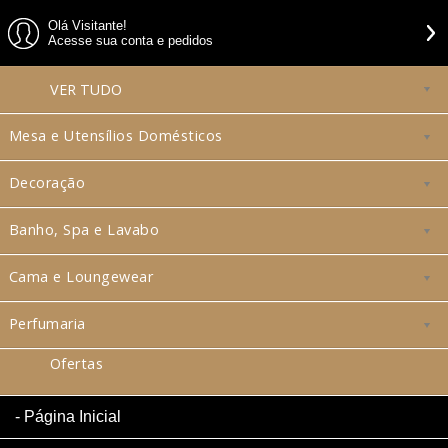
Olá Visitante!
Acesse sua conta e pedidos
VER
TUDO
Mesa e Utensílios Domésticos
Decoração
Banho, Spa e Lavabo
Cama e Loungewear
Perfumaria
Ofertas
Página Inicial