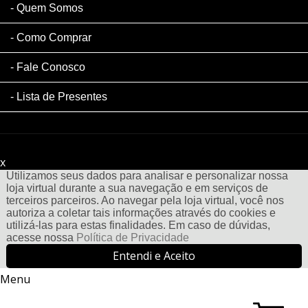
Quem Somos
Como Comprar
Fale Conosco
Lista de Presentes
x
Filtre sua Pesquisa:
Utilizamos seus dados para analisar e personalizar nossa
loja virtual durante a sua navegação e em serviços de
terceiros parceiros. Ao navegar pela loja virtual, você nos
autoriza a coletar tais informações através do cookies e
utilizá-las para estas finalidades. Em caso de dúvidas,
acesse nossa
Política de Privacidade
Entendi e Aceito
Menu