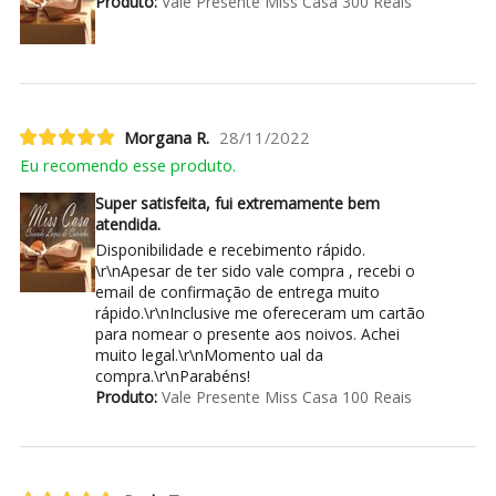
Produto:
Vale Presente Miss Casa 300 Reais
Morgana R.
28/11/2022
Eu recomendo esse produto.
Super satisfeita, fui extremamente bem
atendida.
Disponibilidade e recebimento rápido.
\r\nApesar de ter sido vale compra , recebi o
email de confirmação de entrega muito
rápido.\r\nInclusive me ofereceram um cartão
para nomear o presente aos noivos. Achei
muito legal.\r\nMomento ual da
compra.\r\nParabéns!
Produto:
Vale Presente Miss Casa 100 Reais