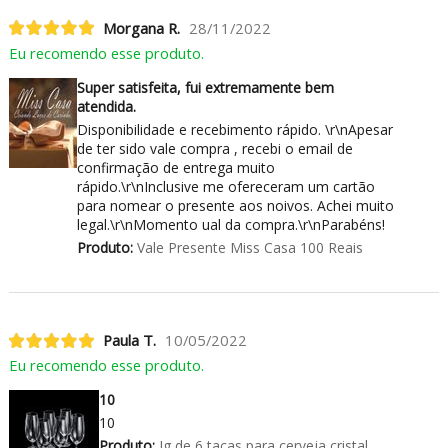
Morgana R.
28/11/2022
Eu recomendo esse produto.
Super satisfeita, fui extremamente bem
atendida.
Disponibilidade e recebimento rápido. \r\nApesar
de ter sido vale compra , recebi o email de
confirmação de entrega muito
rápido.\r\nInclusive me ofereceram um cartão
para nomear o presente aos noivos. Achei muito
legal.\r\nMomento ual da compra.\r\nParabéns!
Produto:
Vale Presente Miss Casa 100 Reais
Paula T.
10/05/2022
Eu recomendo esse produto.
10
10
Produto:
Jg de 6 taças para cerveja cristal