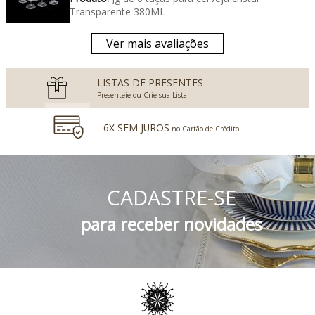
Transparente 380ML
Ver mais avaliações
LISTAS DE PRESENTES
Presenteie ou Crie sua Lista
6X SEM JUROS
no Cartão de Crédito
5% DESCONTO
no Boleto Bancário e PIX
CADASTRE-SE
FRETE GRÁTIS
Consulte o Regulamento
para receber novidades