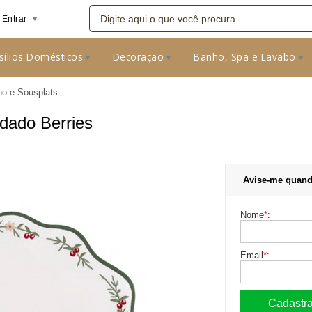
Entrar
sílios Domésticos
Decoração
Banho, Spa e Lavabo
08
no e Sousplats
dado Berries
Avise-me quand
Nome
*
:
Email
*
: