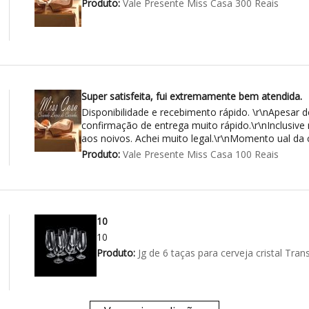
Produto:
Vale Presente Miss Casa 300 Reais
Super satisfeita, fui extremamente bem atendida.
Disponibilidade e recebimento rápido. \r\nApesar de
confirmação de entrega muito rápido.\r\nInclusi
aos noivos. Achei muito legal.\r\nMomento ual da
Produto:
Vale Presente Miss Casa 100 Reais
10
10
Produto:
Jg de 6 taças para cerveja cristal Tr