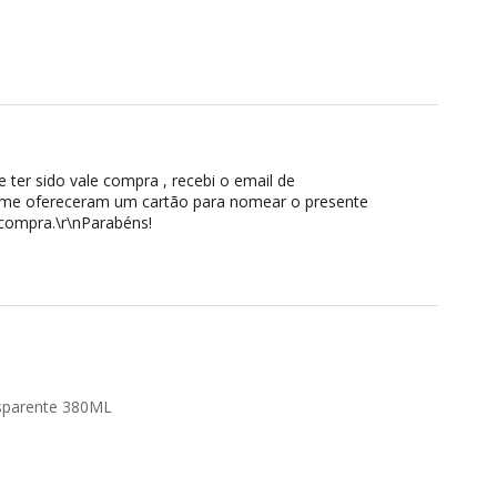
 ter sido vale compra , recebi o email de
ve me ofereceram um cartão para nomear o presente
 compra.\r\nParabéns!
ansparente 380ML