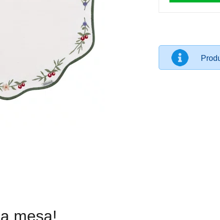
Produ
ua mesa!