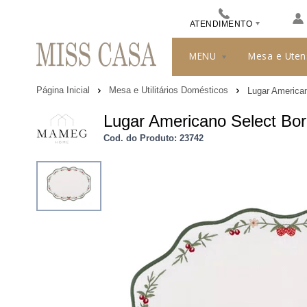
ATENDIMENTO
(48) 3413-8010
MENU
Mesa e Uten
489912244
Página Inicial
Mesa e Utilitários Domésticos
Lugar America
misscasa@misscasa.com.br
Lugar Americano Select Bor
Cod. do Produto: 23742