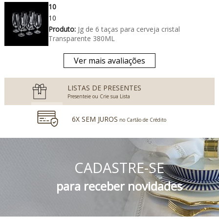
10
10
Produto:
Jg de 6 taças para cerveja cristal
Transparente 380ML
Ver mais avaliações
LISTAS DE PRESENTES
Presenteie ou Crie sua Lista
6X SEM JUROS
no Cartão de Crédito
5% DESCONTO
no Boleto Bancário e PIX
CADASTRE-SE
FRETE GRÁTIS
Consulte o Regulamento
para receber novidades