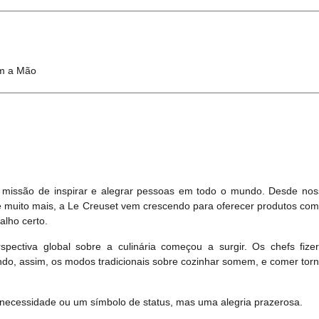
m a Mão
a missão de inspirar e alegrar pessoas em todo o mundo. Desde nos
e e muito mais, a Le Creuset vem crescendo para oferecer produtos com
alho certo.
pectiva global sobre a culinária começou a surgir. Os chefs f
ndo, assim, os modos tradicionais sobre cozinhar somem, e comer tor
necessidade ou um símbolo de status, mas uma alegria prazerosa.