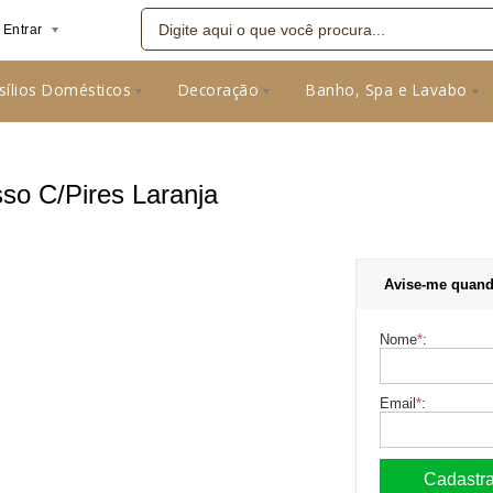
Entrar
sílios Domésticos
Decoração
Banho, Spa e Lavabo
08
so C/Pires Laranja
Avise-me quand
Nome
*
:
Email
*
: