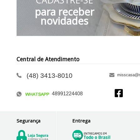
para receber
novidades
Central de Atendimento
(48) 3413-8010
misscasa@m
48991224408
Segurança
Entrega