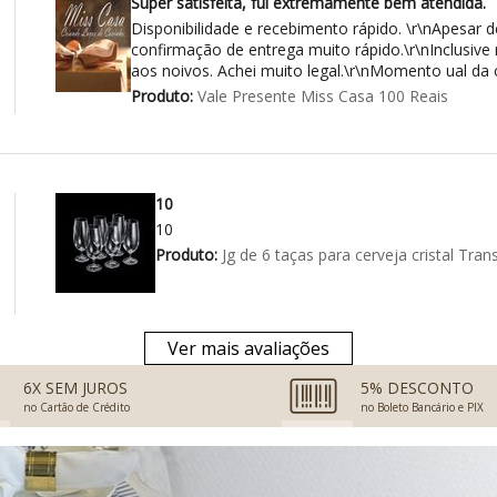
Super satisfeita, fui extremamente bem atendida.
Disponibilidade e recebimento rápido. \r\nApesar de
confirmação de entrega muito rápido.\r\nInclusi
aos noivos. Achei muito legal.\r\nMomento ual da
Produto:
Vale Presente Miss Casa 100 Reais
10
10
Produto:
Jg de 6 taças para cerveja cristal Tr
Ver mais avaliações
6X SEM JUROS
5% DESCONTO
no Cartão de Crédito
no Boleto Bancário e PIX