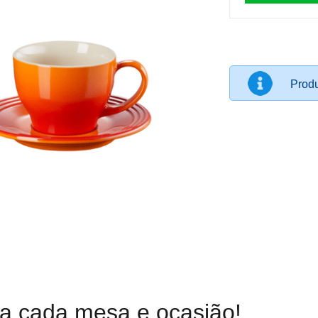
Produ
ra cada mesa e ocasião!