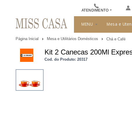
ATENDIMENTO
(48) 3413-8010
MENU
Mesa e Uten
489912244
Página Inicial
Mesa e Utilitários Domésticos
Chá e Café
misscasa@misscasa.com.br
Kit 2 Canecas 200Ml Expres
Cod. do Produto: 20317