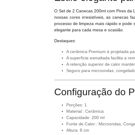
O Set de 2 Canecas 200ml com Pires da L
nossas cores irresistíveis, as canecas f
processo de limpeza mais rápido e pode se
elegante para cada mesa e ocasião.
Destaques:
A cerâmica Premium é projetada par
A superfície esmaltada facilita a r
A retenção superior de calor mantém
Seguro para microondas, congelado
Configuração do P
Porções: 1
Material:: Cerâmica
Capacidade: 200 ml
Fonte de Calor:: Microondas, Conge
Altura: 8 cm