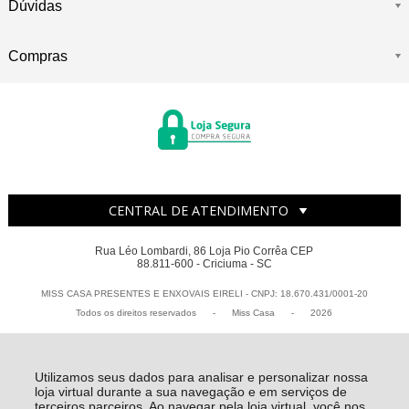
Dúvidas
Compras
CENTRAL DE ATENDIMENTO
Rua Léo Lombardi, 86 Loja Pio Corrêa CEP
88.811-600 - Criciuma - SC
MISS CASA PRESENTES E ENXOVAIS EIRELI - CNPJ: 18.670.431/0001-20
Todos os direitos reservados
-
Miss Casa
-
2026
Utilizamos seus dados para analisar e personalizar nossa
loja virtual durante a sua navegação e em serviços de
terceiros parceiros. Ao navegar pela loja virtual, você nos