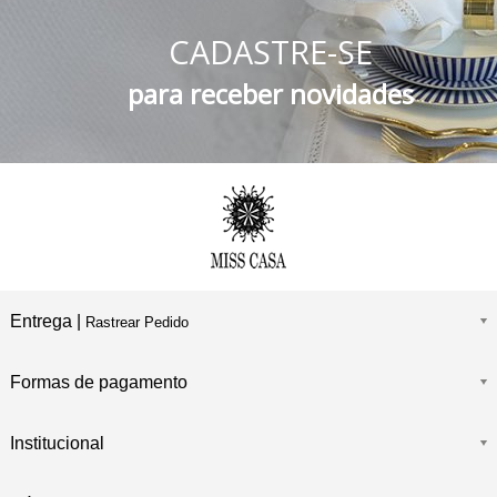
5% DESCONTO
no Boleto Bancário e PIX
CADASTRE-SE
FRETE GRÁTIS
Consulte o Regulamento
para receber novidades
Entrega |
Rastrear Pedido
Formas de pagamento
Institucional