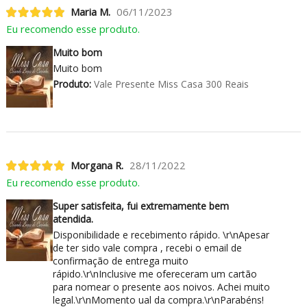
Maria M.
06/11/2023
Eu recomendo esse produto.
Muito bom
Muito bom
Produto:
Vale Presente Miss Casa 300 Reais
Morgana R.
28/11/2022
Eu recomendo esse produto.
Super satisfeita, fui extremamente bem
atendida.
Disponibilidade e recebimento rápido. \r\nApesar
de ter sido vale compra , recebi o email de
confirmação de entrega muito
rápido.\r\nInclusive me ofereceram um cartão
para nomear o presente aos noivos. Achei muito
legal.\r\nMomento ual da compra.\r\nParabéns!