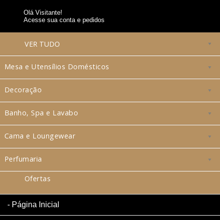
Olá Visitante!
Acesse sua conta e pedidos
VER
TUDO
Mesa e Utensílios Domésticos
Decoração
Banho, Spa e Lavabo
Cama e Loungewear
Perfumaria
Ofertas
Página Inicial