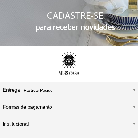
5% DESCONTO
no Boleto Bancário e PIX
CADASTRE-SE
FRETE GRÁTIS
Consulte o Regulamento
para receber novidades
Entrega |
Rastrear Pedido
Formas de pagamento
Institucional