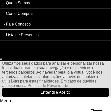
Quem Somos
Como Comprar
Fale Conosco
Lista de Presentes
x
Filtre sua Pesquisa:
Utilizamos seus dados para analisar e personalizar nossa
loja virtual durante a sua navegação e em serviços de
terceiros parceiros. Ao navegar pela loja virtual, você nos
autoriza a coletar tais informações através do cookies e
utilizá-las para estas finalidades. Em caso de dúvidas,
acesse nossa
Política de Privacidade
Entendi e Aceito
Menu