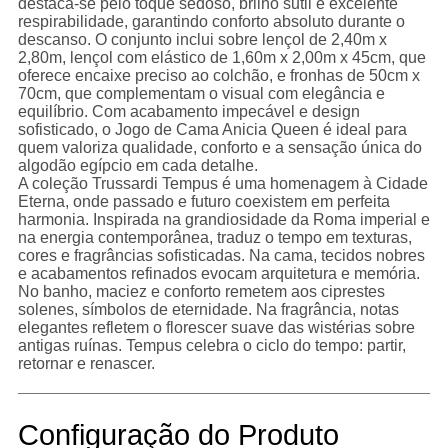
destaca-se pelo toque sedoso, brilho sutil e excelente
respirabilidade, garantindo conforto absoluto durante o
descanso. O conjunto inclui sobre lençol de 2,40m x
2,80m, lençol com elástico de 1,60m x 2,00m x 45cm, que
oferece encaixe preciso ao colchão, e fronhas de 50cm x
70cm, que complementam o visual com elegância e
equilíbrio. Com acabamento impecável e design
sofisticado, o Jogo de Cama Anicia Queen é ideal para
quem valoriza qualidade, conforto e a sensação única do
algodão egípcio em cada detalhe.
A coleção Trussardi Tempus é uma homenagem à Cidade
Eterna, onde passado e futuro coexistem em perfeita
harmonia. Inspirada na grandiosidade da Roma imperial e
na energia contemporânea, traduz o tempo em texturas,
cores e fragrâncias sofisticadas. Na cama, tecidos nobres
e acabamentos refinados evocam arquitetura e memória.
No banho, maciez e conforto remetem aos ciprestes
solenes, símbolos de eternidade. Na fragrância, notas
elegantes refletem o florescer suave das wistérias sobre
antigas ruínas. Tempus celebra o ciclo do tempo: partir,
retornar e renascer.
Configuração do Produto