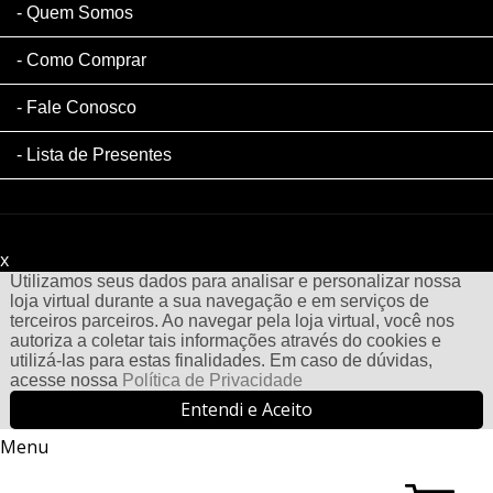
Quem Somos
Como Comprar
Fale Conosco
Lista de Presentes
x
Filtre sua Pesquisa:
Utilizamos seus dados para analisar e personalizar nossa
loja virtual durante a sua navegação e em serviços de
terceiros parceiros. Ao navegar pela loja virtual, você nos
autoriza a coletar tais informações através do cookies e
utilizá-las para estas finalidades. Em caso de dúvidas,
acesse nossa
Política de Privacidade
Entendi e Aceito
Menu