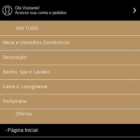
Olá Visitante!
Acesse sua conta e pedidos
VER
TUDO
Mesa e Utensílios Domésticos
Decoração
Banho, Spa e Lavabo
Cama e Loungewear
Perfumaria
Ofertas
Página Inicial