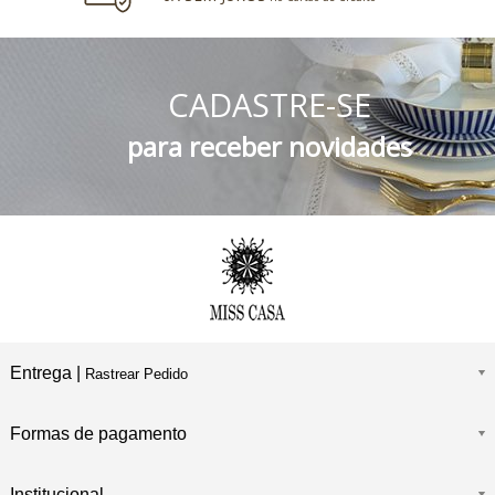
5% DESCONTO
no Boleto Bancário e PIX
CADASTRE-SE
FRETE GRÁTIS
Consulte o Regulamento
para receber novidades
Entrega |
Rastrear Pedido
Formas de pagamento
Institucional