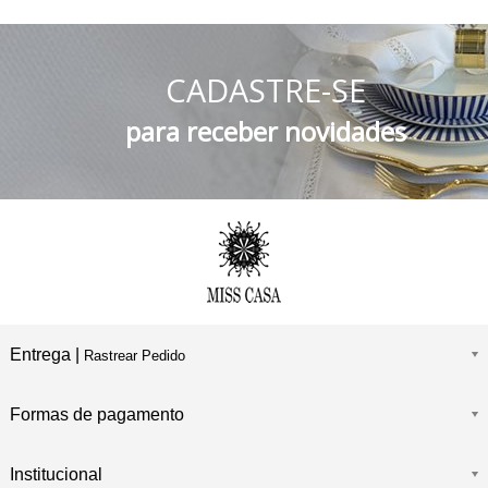
5% DESCONTO
no Boleto Bancário e PIX
CADASTRE-SE
FRETE GRÁTIS
Consulte o Regulamento
para receber novidades
Entrega |
Rastrear Pedido
Formas de pagamento
Institucional