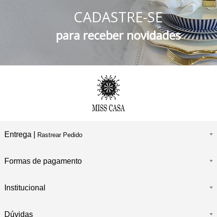
CADASTRE-SE
FRETE GRÁTIS
Consulte o Regulamento
para receber novidades
Entrega |
Rastrear Pedido
Formas de pagamento
Institucional
Dúvidas