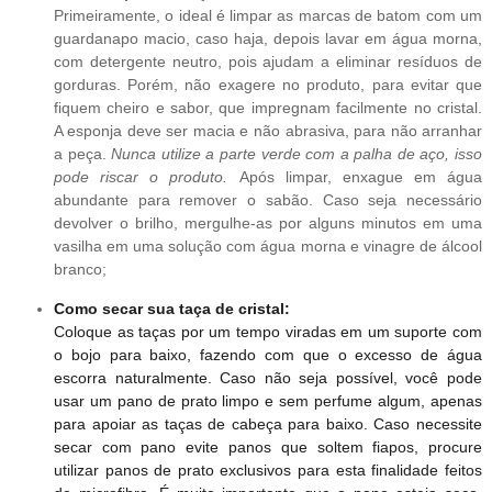
Primeiramente, o ideal é limpar as marcas de batom com um
guardanapo macio, caso haja, depois lavar em água morna,
com detergente neutro, pois ajudam a eliminar resíduos de
gorduras. Porém, não exagere no produto, para evitar que
fiquem cheiro e sabor, que impregnam facilmente no cristal.
A esponja deve ser macia e não abrasiva, para não arranhar
a peça.
Nunca utilize a parte verde com a palha de aço, isso
pode riscar o produto.
Após limpar, enxague em água
abundante para remover o sabão. Caso seja necessário
devolver o brilho, mergulhe-as por alguns minutos em uma
vasilha em uma solução com água morna e vinagre de álcool
branco;
Como secar sua taça de cristal:
Coloque as taças por um tempo viradas em um suporte com
o bojo para baixo, fazendo com que o excesso de água
escorra naturalmente. Caso não seja possível, você pode
usar um pano de prato limpo e sem perfume algum, apenas
para apoiar as taças de cabeça para baixo. Caso necessite
secar com pano evite panos que soltem fiapos, procure
utilizar panos de prato exclusivos para esta finalidade feitos