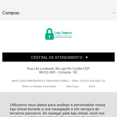
Compras
CENTRAL DE ATENDIMENTO
Rua Léo Lombardi, 86 Loja Pio Corrêa CEP
88.811-600 - Criciuma - SC
MISS CASA PRESENTES E ENXOVAIS EIRELI - CNPJ: 18.670.431/0001-20
Todos os direitos reservados
-
Miss Casa
-
2026
Utilizamos seus dados para analisar e personalizar nossa
loja virtual durante a sua navegação e em serviços de
terceiros parceiros. Ao navegar pela loja virtual, você nos