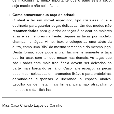
de microfibra. É muito importante que o pano esteja seco,
seja macio e não solte fiapos;
Como armazenar sua taça de cristal:
O ideal é ter um móvel específico, tipo cristaleira, que é
destinada para guardar peças delicadas. Um dos modos
não
recomendados
para guardar as taças é colocar as maiores
atrás e as menores na frente. Separe as taças por modelo:
champanhe, água, vinho, licor, e coloque-as uma atrás da
outra, como uma “fila” do mesmo tamanho e do mesmo jogo.
Desta forma, você poderá tirar facilmente somente a taça
que for usar, sem ter que mexer nas demais. As taças que
são usadas com mais frequência devem ser deixadas na
parte mais baixa do armário. Caso falte espaço, as peças
podem ser colocadas em aramados fixáveis para prateleiras,
deixando-as suspensas e liberando o espaço abaixo.
Escolha os de metal mais firmes, para não atrapalhar o
manuseio e danificá-las.
Miss Casa Criando Laços de Carinho