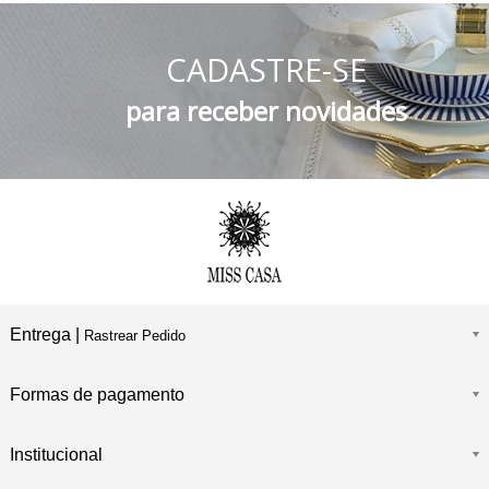
5% DESCONTO
no Boleto Bancário e PIX
CADASTRE-SE
FRETE GRÁTIS
Consulte o Regulamento
para receber novidades
Entrega |
Rastrear Pedido
Formas de pagamento
Institucional