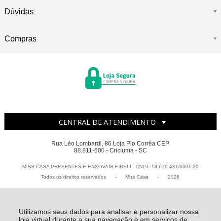
Dúvidas
Compras
CENTRAL DE ATENDIMENTO
Rua Léo Lombardi, 86 Loja Pio Corrêa CEP
88.811-600 - Criciuma - SC
MISS CASA PRESENTES E ENXOVAIS EIRELI - CNPJ: 18.670.431/0001-20
Todos os direitos reservados
-
Miss Casa
-
2026
Utilizamos seus dados para analisar e personalizar nossa
loja virtual durante a sua navegação e em serviços de