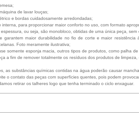
remesa;
máquina de lavar louças;
étrico e bordas cuidadosamente arredondadas;
 interna, para proporcionar maior conforto no uso, com formato apro
 espessura, ou seja, são monobloco, obtidas de uma única peça, sem
garantem maior durabilidade no fio de corte e maior resistência à
elanas. Foto meramente ilustrativa;
e somente esponja macia, outros tipos de produtos, como palha de aç
a a fim de remover totalmente os resíduos dos produtos de limpeza,
s, as substâncias químicas contidas na água poderão causar mancha
 Evite o contato das peças com superfícies quentes, pois podem provoc
amos retirar os talheres logo que tenha terminado o ciclo enxaguar.