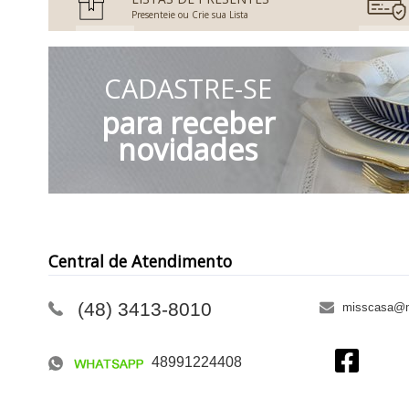
Presenteie ou Crie sua Lista
CADASTRE-SE
para receber
novidades
Central de Atendimento
(48) 3413-8010
misscasa@m
48991224408