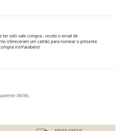
 ter sido vale compra , recebi o email de
ve me ofereceram um cartão para nomear o presente
 compra.\r\nParabéns!
ansparente 380ML
FRETE GRÁTIS