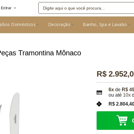
Entrar
sílios Domésticos
Decoração
Banho, Spa e Lavabo
08
Peças Tramontina Mônaco
R$ 2.952,
6x
de
R$ 4
ou até
10x
R$ 2.804,4