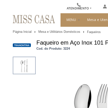
ATENDIMENTO
(48) 3413-8010
MENU
Mesa e Uten
489912244
Página Inicial
Mesa e Utilitários Domésticos
Faqueiros
misscasa@misscasa.com.br
Faqueiro em Aço Inox 101 
Cod. do Produto: 3224