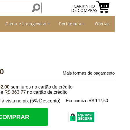
CARRINHO
DE COMPRAS
Cama e Loungewear
Perfumaria
Ofertas
00
Mais formas de pagamento
92,00
sem juros no cartão de crédito
de
R$ 363,77
no cartão de crédito
0
à vista no pix
(5% Desconto)
Economize R$ 147,60
COMPRAR