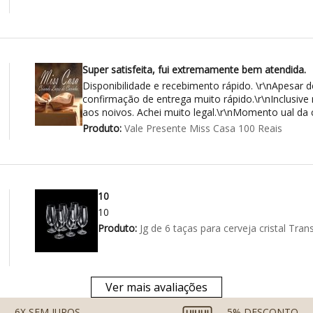
Super satisfeita, fui extremamente bem atendida.
Disponibilidade e recebimento rápido. \r\nApesar de
confirmação de entrega muito rápido.\r\nInclusi
aos noivos. Achei muito legal.\r\nMomento ual da
Produto:
Vale Presente Miss Casa 100 Reais
10
10
Produto:
Jg de 6 taças para cerveja cristal Tr
Ver mais avaliações
6X SEM JUROS
5% DESCONTO