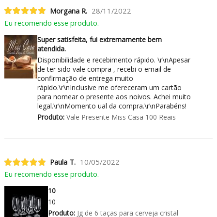
Morgana R.
28/11/2022
Eu recomendo esse produto.
Super satisfeita, fui extremamente bem
atendida.
Disponibilidade e recebimento rápido. \r\nApesar
de ter sido vale compra , recebi o email de
confirmação de entrega muito
rápido.\r\nInclusive me ofereceram um cartão
para nomear o presente aos noivos. Achei muito
legal.\r\nMomento ual da compra.\r\nParabéns!
Produto:
Vale Presente Miss Casa 100 Reais
Paula T.
10/05/2022
Eu recomendo esse produto.
10
10
Produto:
Jg de 6 taças para cerveja cristal