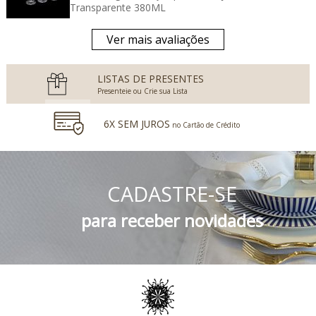
Transparente 380ML
Ver mais avaliações
LISTAS DE PRESENTES
Presenteie ou Crie sua Lista
6X SEM JUROS
no Cartão de Crédito
5% DESCONTO
no Boleto Bancário e PIX
CADASTRE-SE
FRETE GRÁTIS
Consulte o Regulamento
para receber novidades