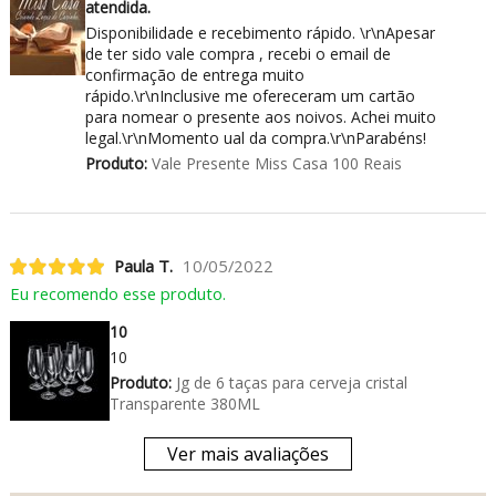
atendida.
Disponibilidade e recebimento rápido. \r\nApesar
de ter sido vale compra , recebi o email de
confirmação de entrega muito
rápido.\r\nInclusive me ofereceram um cartão
para nomear o presente aos noivos. Achei muito
legal.\r\nMomento ual da compra.\r\nParabéns!
Produto:
Vale Presente Miss Casa 100 Reais
Paula T.
10/05/2022
Eu recomendo esse produto.
10
10
Produto:
Jg de 6 taças para cerveja cristal
Transparente 380ML
Ver mais avaliações