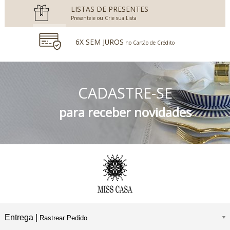
LISTAS DE PRESENTES
Presenteie ou Crie sua Lista
6X SEM JUROS
no Cartão de Crédito
5% DESCONTO
no Boleto Bancário e PIX
CADASTRE-SE
FRETE GRÁTIS
Consulte o Regulamento
para receber novidades
Entrega |
Rastrear Pedido