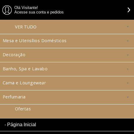
Olá Visitante!
Acesse sua conta e pedidos
VER
TUDO
Mesa e Utensílios Domésticos
Decoração
Banho, Spa e Lavabo
Cama e Loungewear
Perfumaria
Ofertas
Página Inicial