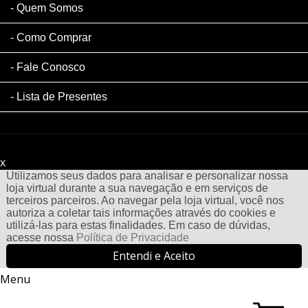
Quem Somos
Como Comprar
Fale Conosco
Lista de Presentes
x
Filtre sua Pesquisa:
Utilizamos seus dados para analisar e personalizar nossa
loja virtual durante a sua navegação e em serviços de
terceiros parceiros. Ao navegar pela loja virtual, você nos
autoriza a coletar tais informações através do cookies e
utilizá-las para estas finalidades. Em caso de dúvidas,
acesse nossa
Política de Privacidade
Entendi e Aceito
Menu