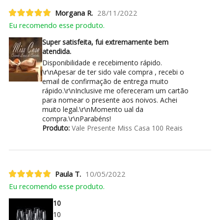
Morgana R.
28/11/2022
Eu recomendo esse produto.
Super satisfeita, fui extremamente bem
atendida.
Disponibilidade e recebimento rápido.
\r\nApesar de ter sido vale compra , recebi o
email de confirmação de entrega muito
rápido.\r\nInclusive me ofereceram um cartão
para nomear o presente aos noivos. Achei
muito legal.\r\nMomento ual da
compra.\r\nParabéns!
Produto:
Vale Presente Miss Casa 100 Reais
Paula T.
10/05/2022
Eu recomendo esse produto.
10
10