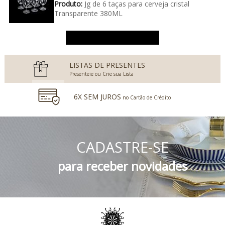
Produto:
Jg de 6 taças para cerveja cristal
Transparente 380ML
Ver mais avaliações
LISTAS DE PRESENTES
Presenteie ou Crie sua Lista
6X SEM JUROS
no Cartão de Crédito
5% DESCONTO
no Boleto Bancário e PIX
CADASTRE-SE
FRETE GRÁTIS
Consulte o Regulamento
para receber novidades