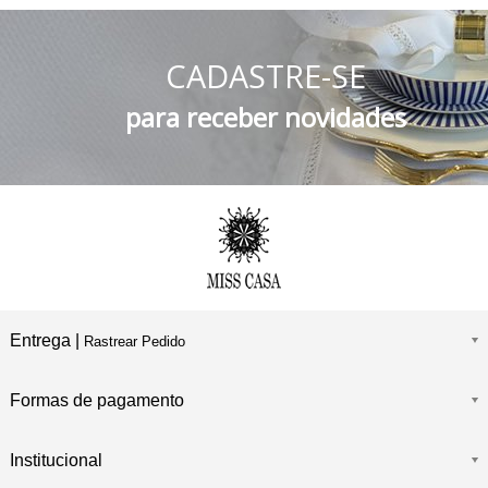
5% DESCONTO
no Boleto Bancário e PIX
CADASTRE-SE
FRETE GRÁTIS
Consulte o Regulamento
para receber novidades
Entrega |
Rastrear Pedido
Formas de pagamento
Institucional