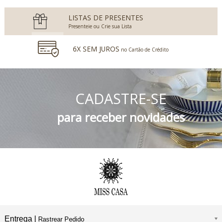
LISTAS DE PRESENTES
Presenteie ou Crie sua Lista
6X SEM JUROS
no Cartão de Crédito
5% DESCONTO
no Boleto Bancário e PIX
CADASTRE-SE
FRETE GRÁTIS
Consulte o Regulamento
para receber novidades
Entrega |
Rastrear Pedido