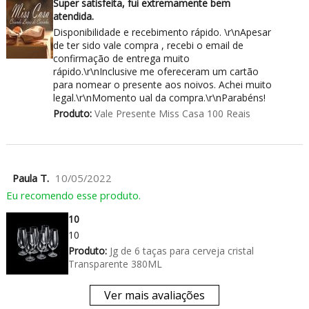
Super satisfeita, fui extremamente bem
atendida.
Disponibilidade e recebimento rápido. \r\nApesar
de ter sido vale compra , recebi o email de
confirmação de entrega muito
rápido.\r\nInclusive me ofereceram um cartão
para nomear o presente aos noivos. Achei muito
legal.\r\nMomento ual da compra.\r\nParabéns!
Produto:
Vale Presente Miss Casa 100 Reais
Paula T.
10/05/2022
Eu recomendo esse produto.
10
10
Produto:
Jg de 6 taças para cerveja cristal
Transparente 380ML
Ver mais avaliações