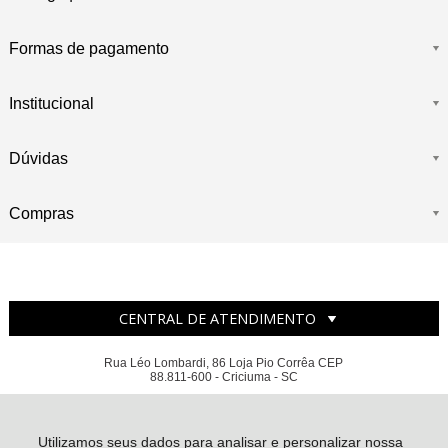
Formas de pagamento
Institucional
Dúvidas
Compras
CENTRAL DE ATENDIMENTO
Rua Léo Lombardi, 86 Loja Pio Corrêa CEP
88.811-600 - Criciuma - SC
MISS CASA PRESENTES E ENXOVAIS EIRELI - CNPJ: 18.670.431/0001-20
Todos os direitos reservados
-
Miss Casa
-
2026
Utilizamos seus dados para analisar e personalizar nossa