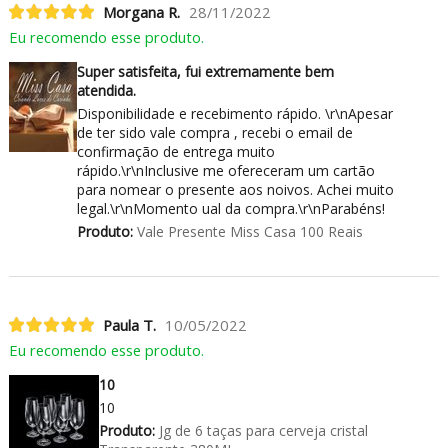
Morgana R.
28/11/2022
Eu recomendo esse produto.
Super satisfeita, fui extremamente bem
atendida.
Disponibilidade e recebimento rápido. \r\nApesar
de ter sido vale compra , recebi o email de
confirmação de entrega muito
rápido.\r\nInclusive me ofereceram um cartão
para nomear o presente aos noivos. Achei muito
legal.\r\nMomento ual da compra.\r\nParabéns!
Produto:
Vale Presente Miss Casa 100 Reais
Paula T.
10/05/2022
Eu recomendo esse produto.
10
10
Produto:
Jg de 6 taças para cerveja cristal