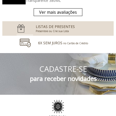
Transparente 380ML
Ver mais avaliações
LISTAS DE PRESENTES
Presenteie ou Crie sua Lista
6X SEM JUROS
no Cartão de Crédito
5% DESCONTO
no Boleto Bancário e PIX
CADASTRE-SE
FRETE GRÁTIS
Consulte o Regulamento
para receber novidades