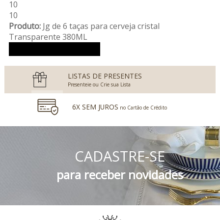
10
10
Produto:
Jg de 6 taças para cerveja cristal
Transparente 380ML
Ver mais avaliações
LISTAS DE PRESENTES
Presenteie ou Crie sua Lista
6X SEM JUROS
no Cartão de Crédito
5% DESCONTO
no Boleto Bancário e PIX
CADASTRE-SE
FRETE GRÁTIS
Consulte o Regulamento
para receber novidades