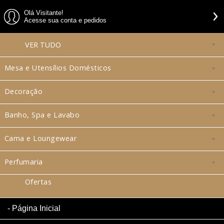
Olá Visitante!
Acesse sua conta e pedidos
VER
TUDO
Mesa e Utensílios Domésticos
Decoração
Banho, Spa e Lavabo
Cama e Loungewear
Perfumaria
Ofertas
Página Inicial