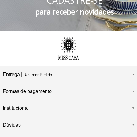
CADASTRE-SE
FRETE GRÁTIS
Consulte o Regulamento
para receber novidades
Entrega |
Rastrear Pedido
Formas de pagamento
Institucional
Dúvidas