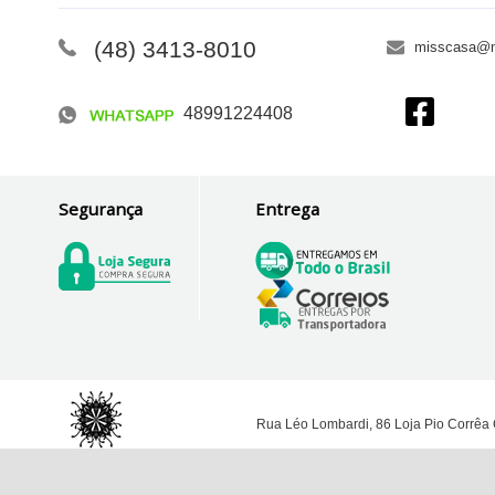
(48) 3413-8010
misscasa@m
48991224408
Segurança
Entrega
Rua Léo Lombardi, 86 Loja Pio Corrêa 