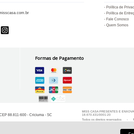
Política de Priva
isscasa.com.br
Política de Entre
Fale Conosco
Quem Somos
Formas de Pagamento
MISS CASA PRESENTES E ENXOVAIS
CEP 88.811-600 - Criciuma - SC
18.670.431/0001-20
Todos os direitos reservados
-
M