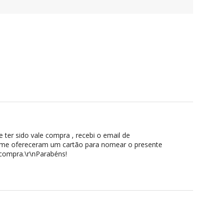
 ter sido vale compra , recebi o email de
ve me ofereceram um cartão para nomear o presente
 compra.\r\nParabéns!