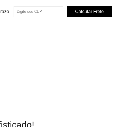
Prazo
isticado!