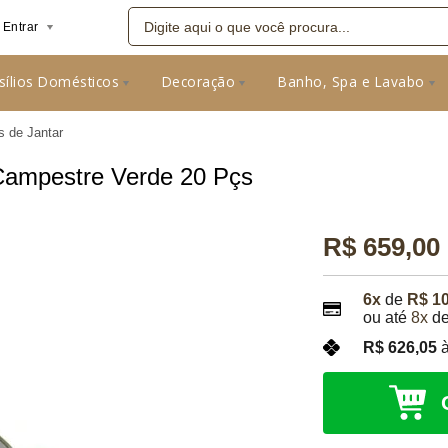
Entrar
sílios Domésticos
Decoração
Banho, Spa e Lavabo
08
s de Jantar
 Campestre Verde 20 Pçs
R$ 659,00
6x
de
R$ 1
ou até
8x
d
R$ 626,05
à