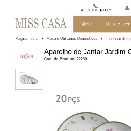
ATENDIMENTO
(48) 3413-8010
MENU
Mesa e Uten
489912244
Página Inicial
Mesa e Utilitários Domésticos
Louças e Jogo
misscasa@misscasa.com.br
Aparelho de Jantar Jardim
Cod. do Produto: 22230