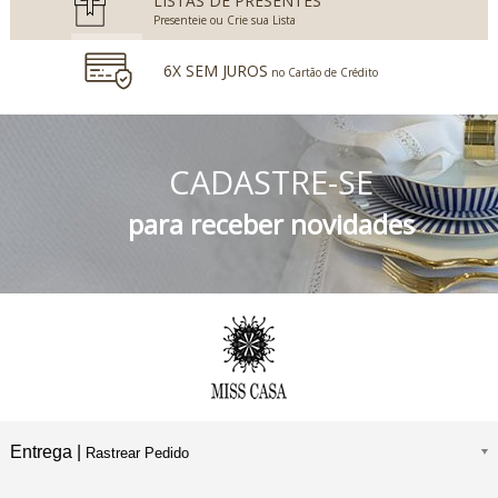
LISTAS DE PRESENTES
Presenteie ou Crie sua Lista
6X SEM JUROS
no Cartão de Crédito
5% DESCONTO
no Boleto Bancário e PIX
CADASTRE-SE
FRETE GRÁTIS
Consulte o Regulamento
para receber novidades
Entrega |
Rastrear Pedido