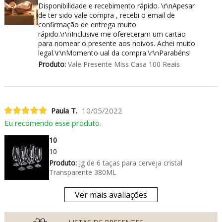
Disponibilidade e recebimento rápido. \r\nApesar
de ter sido vale compra , recebi o email de
confirmação de entrega muito
rápido.\r\nInclusive me ofereceram um cartão
para nomear o presente aos noivos. Achei muito
legal.\r\nMomento ual da compra.\r\nParabéns!
Produto:
Vale Presente Miss Casa 100 Reais
Paula T.
10/05/2022
Eu recomendo esse produto.
10
10
Produto:
Jg de 6 taças para cerveja cristal
Transparente 380ML
Ver mais avaliações