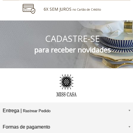
6X SEM JUROS
no Cartão de Crédito
5% DESCONTO
no Boleto Bancário e PIX
CADASTRE-SE
FRETE GRÁTIS
Consulte o Regulamento
para receber novidades
Entrega |
Rastrear Pedido
Formas de pagamento