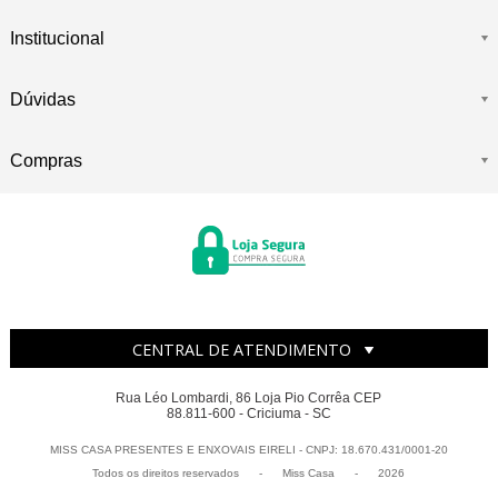
Institucional
Dúvidas
Compras
CENTRAL DE ATENDIMENTO
Rua Léo Lombardi, 86 Loja Pio Corrêa CEP
88.811-600 - Criciuma - SC
MISS CASA PRESENTES E ENXOVAIS EIRELI - CNPJ: 18.670.431/0001-20
Todos os direitos reservados
-
Miss Casa
-
2026