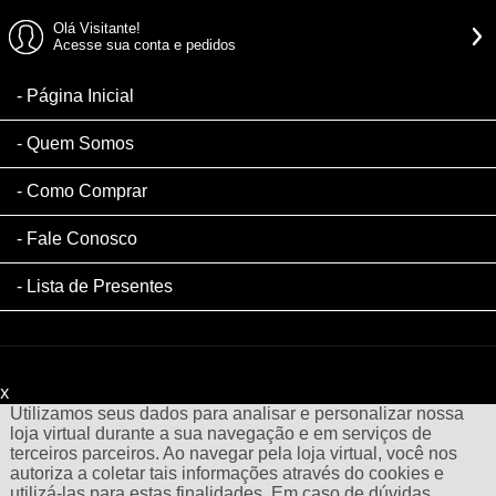
Olá Visitante!
Acesse sua conta e pedidos
Página Inicial
Quem Somos
Como Comprar
Fale Conosco
Lista de Presentes
x
Filtre sua Pesquisa:
Utilizamos seus dados para analisar e personalizar nossa
loja virtual durante a sua navegação e em serviços de
terceiros parceiros. Ao navegar pela loja virtual, você nos
autoriza a coletar tais informações através do cookies e
utilizá-las para estas finalidades. Em caso de dúvidas,